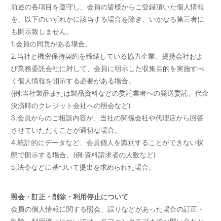
前述の各項目を遵守し、会員の皆様からご登録頂いた個人情報
を、以下のいずれかに該当する場合を除き、いかなる第三者に
も開示致しません。
1.会員の同意がある場合。
2.当社と機密保持契約を締結している協力企業、提携会社およ
び業務委託会社に対して、会員に明示した収集目的を実施すべ
く個人情報を開示する必要がある場合。
(例:当社製品または製品資料などの委託業者への発送委託、代金
決済時のクレジット会社への照会など)
3.会員からのご相談内容が、当社の関係会社や代理店から回答
させていただくことが適切な場合。
4.統計的にデータなど、会員個人を識別することができない状
態で開示する場合。(例:資料請求者の人数など)
5.法令などに基づいて提出を求められた場合。
照会・訂正・削除・利用停止について
会員の個人情報に関する照会、誤りなどがあった場合の訂正・