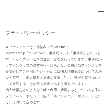
HOME
INFORMATION
プライバシーポリシー
PROFILE
CONTACT
BLOG
MOVIE
当ファンクラブは、林祐衣Official Site ｜
〈#yuichannippou〉
〈backstage〉
Membership「Yui♡Town」事務局（以下「事務局」といいま
す。）がそのサービスの運営・管理を行っています。事務局が
当ファンクラブの運営を行うにあたり、会員に当ファンクラブ
を安心してご利用いただくためには個人情報保護についての法
令を遵守し、個人情報の適正な収集、利用、管理を事務局にお
会員登録
ログイン
いて徹底することが最も重要であると考えています。
個人情報をどのような方針で利用・管理するかについて以下の
プライバシーポリシー（以下「本プライバシーポリシー」とい
う）において定めます。